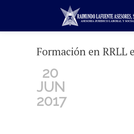
Formación en RRLL en
20
JUN
2017